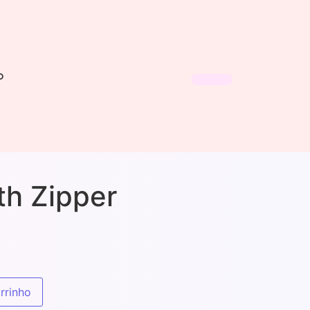
o
th Zipper
rrinho