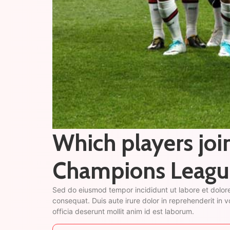
Which players joi
Champions Leagu
Sed do eiusmod tempor incididunt ut labore et dolore
consequat. Duis aute irure dolor in reprehenderit in v
officia deserunt mollit anim id est laborum.