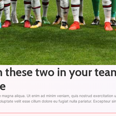
n these two in your tea
e
 magna aliqua. Ut enim ad minim veniam, quis nostrud exercitation u
oluptate velit esse cillum dolore eu fugiat nulla pariatur. Excepteur s